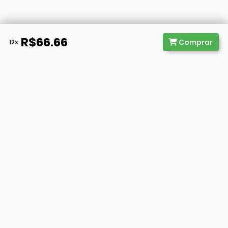
R$66.66
Comprar
12x
@ 2026 - WB Educação. Todos
Direitos Reservados. CNPJ
41.653.466/0001-73
Receba notícias e atualizações em seu email
Assinar