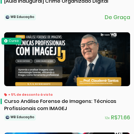
[Aula Inaugural] Crime Organizado Digital
De Graça
WB Educação
Curso
+ 5% de desconto à vista
Curso Análise Forense de Imagens: Técnicas
Profissionais com IMAGEJ
R$71.66
WB Educação
12x