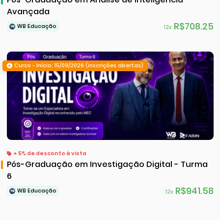
Avançada
R$708.25
WB Educação
12x
Curso - Início: 15/09/2026 (inscrições abertas)
+ 5% de desconto à vista
Pós-Graduação em Investigação Digital - Turma
6
R$941.58
WB Educação
12x