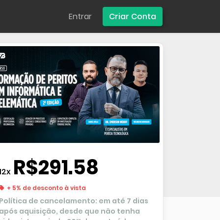
Entrar
Criar Conta
R$291.58
12x
+ 5% de desconto à vista
Política de cancelamento: em até 7 dias
após aquisição, desde que não tenha