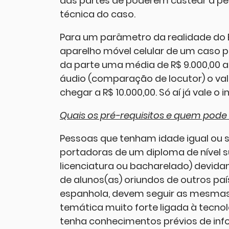
das partes de poderem custear a perí
técnica do caso.
Para um parâmetro da realidade do E
aparelho móvel celular de um caso priv
da parte uma média de R$ 9.000,00 a 
áudio (comparação de locutor) o val
chegar a R$ 10.000,00. Só aí já vale o
Quais os pré-requisitos e quem pode 
Pessoas que tenham idade igual ou s
portadoras de um diploma de nível s
licenciatura ou bacharelado) devid
de alunos(as) oriundos de outros paí
espanhola, devem seguir as mesma
temática muito forte ligada à tecnol
tenha conhecimentos prévios de inf