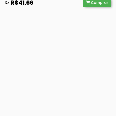
R$41.66
Comprar
12x
@ 2026 - WB Educação. Todos
Direitos Reservados. CNPJ
41.653.466/0001-73
Receba notícias e atualizações em seu email
Assinar
Conteúdo
Todos Cursos