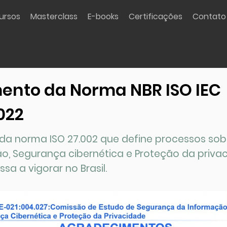
ursos
Masterclass
E-books
Certificações
Contato
nto da Norma NBR ISO IEC
022
da norma ISO 27.002 que define processos so
o, Segurança cibernética e Proteção da priva
sa a vigorar no Brasil.