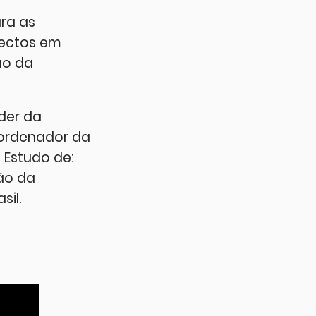
ra as
pectos em
ão da
íder da
oordenador da
 Estudo de:
ão da
sil.