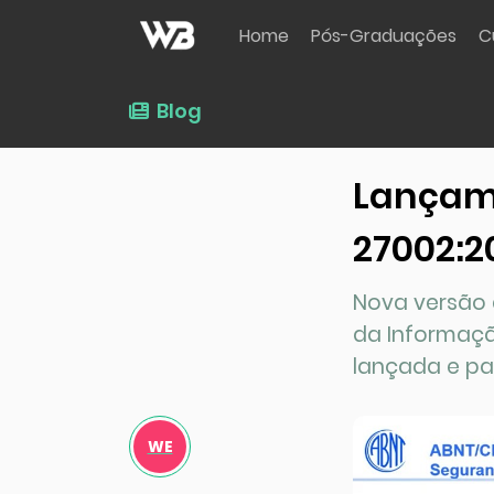
Home
Pós-Graduações
C
Blog
Lançame
27002:2
Nova versão 
da Informaçã
lançada e pas
WE