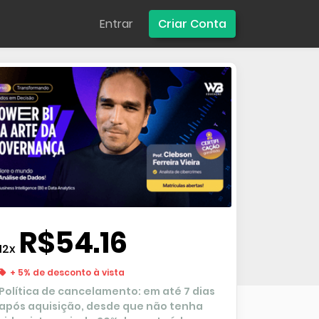
Entrar
Criar Conta
R$54.16
12x
+ 5% de desconto à vista
Política de cancelamento: em até 7 dias
após aquisição, desde que não tenha