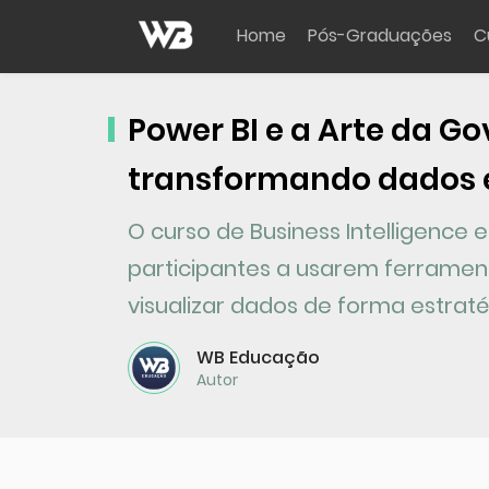
Home
Pós-Graduações
C
Power BI e a Arte da G
transformando dados 
O curso de Business Intelligence
participantes a usarem ferrament
visualizar dados de forma estraté
WB Educação
Autor