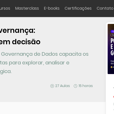
ursos
Masterclass
E-books
Certificações
Contato
overnança:
em decisão
 e Governança de Dados capacita os
as para explorar, analisar e
gica.
27 Aulas
15 horas