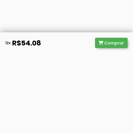
R$54.08
Comprar
12x
@ 2026 - WB Educação. Todos
Direitos Reservados. CNPJ
41.653.466/0001-73
Receba notícias e atualizações em seu email