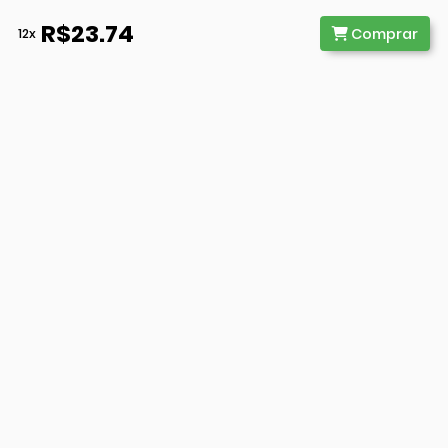
R$23.74
Comprar
12x
@ 2026 - WB Educação. Todos
Direitos Reservados. CNPJ
41.653.466/0001-73
Receba notícias e atualizações em seu email
Assinar
Conteúdo