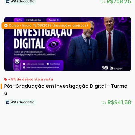
R$708.25
WB Educação
12x
Curso - Início: 15/09/2026 (inscrições abertas)
+ 5% de desconto à vista
Pós-Graduação em Investigação Digital - Turma
6
R$941.58
WB Educação
12x