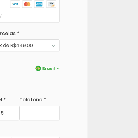
rcelas *
1x de R$449.00
Brasil
I *
Telefone *